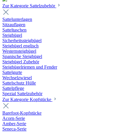
Zur Kategorie Sattelzubehör
Sattelunterlagen
Sitzauflagen
Satteltaschen
Steigbügel
Sicherheitssteigbügel
Steigbügel englisch
Westernsteigbügel
Spanische Steigbügel
Steigbügel Zubehör
Steigbügelriemen und Fender
Sattelgurte
Wechselzwiesel
Sattelschutz Hülle
Sattelpflege
Spezial Sattelzubehör
Zur Kategorie Kopfstücke
Barefoot-Kopfstücke
Acorn-Serie
Amber-Serie
Seneca-Serie