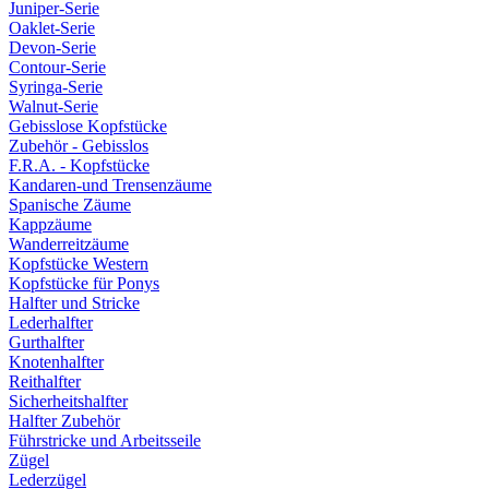
Juniper-Serie
Oaklet-Serie
Devon-Serie
Contour-Serie
Syringa-Serie
Walnut-Serie
Gebisslose Kopfstücke
Zubehör - Gebisslos
F.R.A. - Kopfstücke
Kandaren-und Trensenzäume
Spanische Zäume
Kappzäume
Wanderreitzäume
Kopfstücke Western
Kopfstücke für Ponys
Halfter und Stricke
Lederhalfter
Gurthalfter
Knotenhalfter
Reithalfter
Sicherheitshalfter
Halfter Zubehör
Führstricke und Arbeitsseile
Zügel
Lederzügel