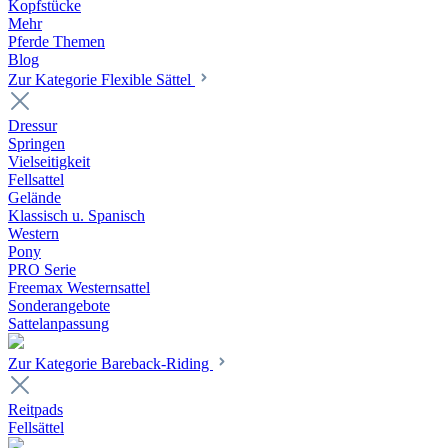
Kopfstücke
Mehr
Pferde Themen
Blog
Zur Kategorie Flexible Sättel
Dressur
Springen
Vielseitigkeit
Fellsattel
Gelände
Klassisch u. Spanisch
Western
Pony
PRO Serie
Freemax Westernsattel
Sonderangebote
Sattelanpassung
Zur Kategorie Bareback-Riding
Reitpads
Fellsättel