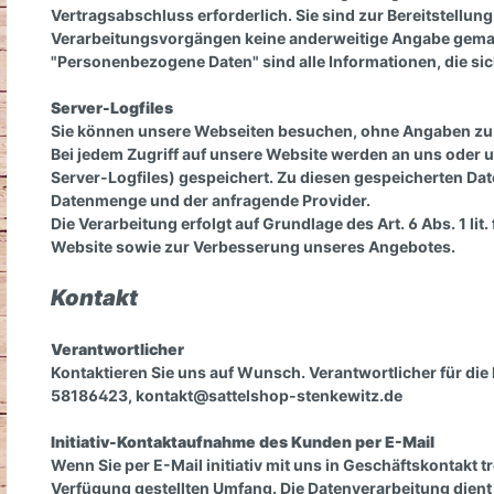
Juniper-Serie
Vertragsabschluss erforderlich. Sie sind zur Bereitstellung
Oaklet-Serie
Verarbeitungsvorgängen keine anderweitige Angabe gema
"Personenbezogene Daten" sind alle Informationen, die sich 
Freemax Westernsattel
Pferdespielzeug
So
Sic
Devon-Serie
Steigbügelriemen und
Sat
Contour-Serie
Server-Logfiles
Sie können unsere Webseiten besuchen, ohne Angaben zu
Fender
Pferdemaulkörbe
Sc
Syringa-Serie
Bei jedem Zugriff auf unsere Website werden an uns oder u
Server-Logfiles) gespeichert. Zu diesen gespeicherten Dat
Walnut-Serie
Sattelpflege
Spe
Datenmenge und der anfragende Provider.
Die Verarbeitung erfolgt auf Grundlage des Art. 6 Abs. 1 
F.R.A. - Kopfstücke
Ka
Website sowie zur Verbesserung unseres Angebotes.
Tr
Kontakt
Kappzäume
Wa
Verantwortlicher
Kontaktieren Sie uns auf Wunsch. Verantwortlicher für die
58186423,
kontakt@sattelshop-stenkewitz.de
Kopfstücke für Ponys
Hal
Initiativ-Kontaktaufnahme des Kunden per E-Mail
Wenn Sie per E-Mail initiativ mit uns in Geschäftskontakt
Verfügung gestellten Umfang. Die Datenverarbeitung dient