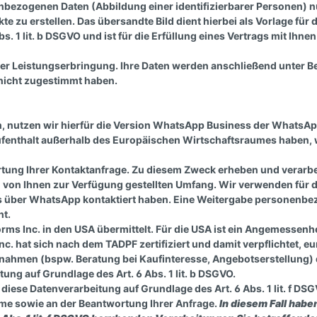
nenbezogenen Daten (Abbildung einer identifizierbarer Personen) 
 zu erstellen. Das übersandte Bild dient hierbei als Vorlage für
s. 1 lit. b DSGVO und ist für die Erfüllung eines Vertrags mit Ihnen
der Leistungserbringung. Ihre Daten werden anschließend unter B
nicht zugestimmt haben.
, nutzen wir hierfür die Version WhatsApp Business der WhatsAp
Aufenthalt außerhalb des Europäischen Wirtschaftsraumes haben, 
rtung Ihrer Kontaktanfrage. Zu diesem Zweck erheben und verarbe
em von Ihnen zur Verfügung gestellten Umfang. Wir verwenden für 
ns über WhatsApp kontaktiert haben. Eine Weitergabe personenbe
ht.
rms Inc. in den USA übermittelt. Für die USA ist ein Angemesse
nc. hat sich nach dem TADPF zertifiziert und damit verpflichtet,
hmen (bspw. Beratung bei Kaufinteresse, Angebotserstellung) d
tung auf Grundlage des Art. 6 Abs. 1 lit. b DSGVO.
 diese Datenverarbeitung auf Grundlage des Art. 6 Abs. 1 lit. f 
hme sowie an der Beantwortung Ihrer Anfrage.
In diesem Fall haben