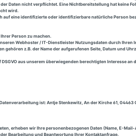
 der Daten nicht verpflichtet. Eine Nichtbereitstellung hat keine F
cht wird.
auf eine identifizierte oder identifizierbare natürliche Person be
nderangebote
herheit beim Reiten
Sattelanpassung
Pferderucksack
telgurte
Wechselzwiesel
 Ihrer Person zu machen.
hnäppchenecke
nseren Webhoster / IT-Dienstleister Nutzungsdaten durch Ihren In
en gehören z.B. der Name der aufgerufenen Seite, Datum und Uhrze
zial Sattelzubehör
lit. f DSGVO aus unserem überwiegenden berechtigten Interesse an
ndaren-und
Spanische Zäume
ensenzäume
nderreitzäume
Kopfstücke Western
 Datenverarbeitung ist:
Antje Stenkewitz,
An der Kirche 61,
04463
fter und Stricke
Zügel
Lederhalfter
Lederzügel
 treten, erheben wir Ihre personenbezogenen Daten (Name, E-Mail-
Gurthalfter
Gurtzügel
 der Bearbeitung und Beantwortung Ihrer Kontaktanfrage.