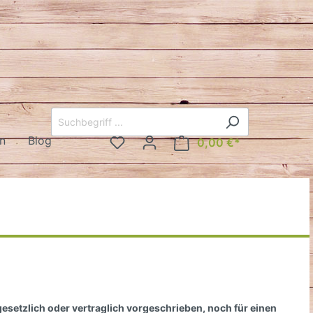
n
Blog
0,00 €*
rd
Steigbügel
Sicherheitssteigbügel
Steigbügel englisch
Westernsteigbügel
setzlich oder vertraglich vorgeschrieben, noch für einen