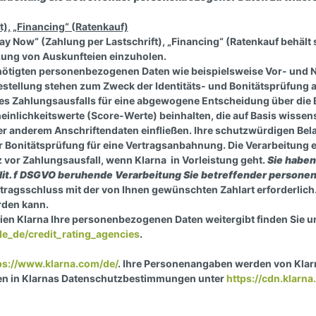
t), „Financing“ (Ratenkauf)
y Now“ (Zahlung per Lastschrift), „Financing“ (Ratenkauf behält s
zung von Auskunfteien einzuholen.
enötigten personenbezogenen Daten wie beispielsweise Vor- und N
tellung stehen zum Zweck der Identitäts- und Bonitätsprüfung a
eines Zahlungsausfalls für eine abgewogene Entscheidung über d
einlichkeitswerte (Score-Werte) beinhalten, die auf Basis wissen
er anderem Anschriftendaten einfließen. Ihre schutzwürdigen B
Bonitätsprüfung für eine Vertragsanbahnung. Die Verarbeitung erf
vor Zahlungsausfall, wenn Klarna in Vorleistung geht.
Sie haben
 1 lit. f DSGVO beruhende Verarbeitung Sie betreffender person
ertragsschluss mit der von Ihnen gewünschten Zahlart erforderlich.
rden kann.
en Klarna Ihre personenbezogenen Daten weitergibt finden Sie u
de_de/credit_rating_agencies
.
ps://www.klarna.com/de/
. Ihre Personenangaben werden von Klar
n in Klarnas Datenschutzbestimmungen unter
https://cdn.klarn