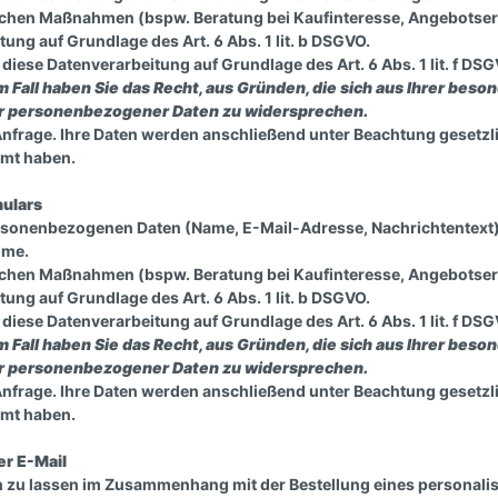
hen Maßnahmen (bspw. Beratung bei Kaufinteresse, Angebotserst
Knotenhalfter
Seil-und Stoffzügel
tung auf Grundlage des Art. 6 Abs. 1 lit. b DSGVO.
Reithalfter
Westernzügel
diese Datenverarbeitung auf Grundlage des Art. 6 Abs. 1 lit. f 
m Fall haben Sie das Recht, aus Gründen, die sich aus Ihrer beson
Sicherheitshalfter
Langzügel
er personenbezogener Daten zu widersprechen.
Halfter Zubehör
Zügel Zubehör
Anfrage. Ihre Daten werden anschließend unter Beachtung gesetzl
mmt haben.
Führstricke und
Arbeitsseile
ulars
ersonenbezogenen Daten (Name, E-Mail-Adresse, Nachrichtentext)
hme.
rnbänder
Gebisse
hen Maßnahmen (bspw. Beratung bei Kaufinteresse, Angebotserst
tung auf Grundlage des Art. 6 Abs. 1 lit. b DSGVO.
diese Datenverarbeitung auf Grundlage des Art. 6 Abs. 1 lit. f 
m Fall haben Sie das Recht, aus Gründen, die sich aus Ihrer beson
er personenbezogener Daten zu widersprechen.
Anfrage. Ihre Daten werden anschließend unter Beachtung gesetzl
mmt haben.
er E-Mail
n zu lassen im Zusammenhang mit der Bestellung eines personalis