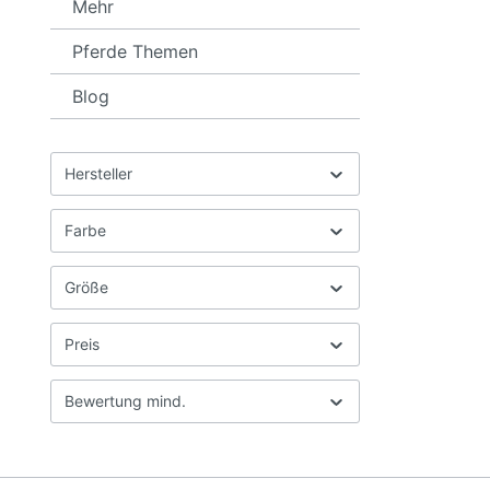
Mehr
verme
am emp
Pferde Themen
Pferde
eingeb
weiche
Blog
empfin
Ohren
ersten
Zaum i
Hersteller
und be
Softpo
einge
Farbe
Stirn
weich 
Chrom
Größe
Nasenr
Größen
Preis
Schwarz Größenberat
Trensenzaum: G
cm ) N
Bewertung mind.
Nacke
cm ) Cob 39 57-65 41-67 28 Full 42