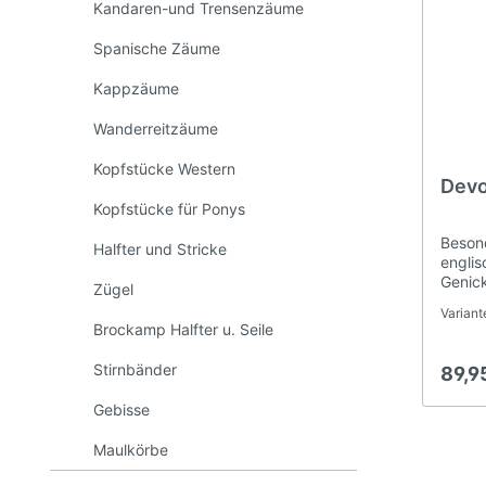
Kandaren-und Trensenzäume
Spanische Zäume
Kappzäume
Wanderreitzäume
Kopfstücke Western
Devo
Kopfstücke für Ponys
Besond
Halfter und Stricke
englis
Genic
Zügel
durchg
Variant
im Sch
Brockamp Halfter u. Seile
Softpo
Synth
Stirnbänder
89,9
verhin
auf G
Gebisse
Pferde
breite
Maulkörbe
extra 
der Za