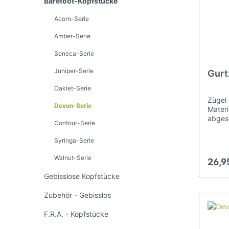
Barefoot-Kopfstücke
Acorn-Serie
Amber-Serie
Seneca-Serie
Juniper-Serie
Gurtz
Oaklet-Serie
Zügel 
Devon-Serie
Materi
abges
Brockamp Halfter u. Seile
Sti
Contour-Serie
den Be
Zügel 
Syringa-Serie
Zügel 
Maulkörbe
können
Walnut-Serie
26,9
geöff
einge
Gebisslose Kopfstücke
Spezia
griffi
Zubehör - Gebisslos
rutsch
nehmen
F.R.A. - Kopfstücke
sind e
schwar