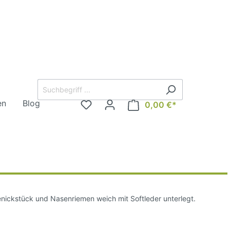
en
Blog
0,00 €*
rd
Steigbügel
Sicherheitssteigbügel
Steigbügel englisch
nickstück und Nasenriemen weich mit Softleder unterlegt.
Westernsteigbügel