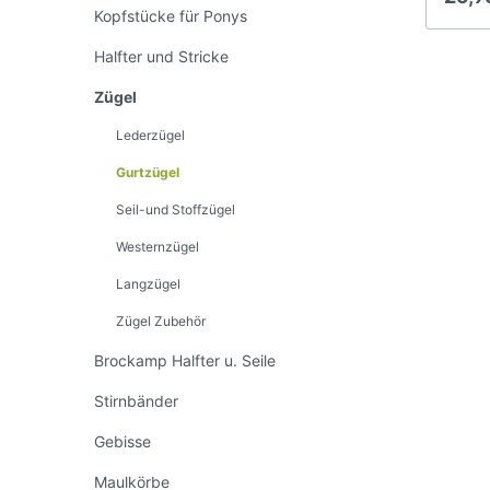
geöff
Kopfstücke für Ponys
einge
Spezia
Halfter und Stricke
griffi
rutsch
Zügel
nehmen
sind e
Lederzügel
schwar
Gurtzügel
Seil-und Stoffzügel
Westernzügel
Brockamp Halfter u. Seile
Sti
Langzügel
Zügel Zubehör
Maulkörbe
Brockamp Halfter u. Seile
Stirnbänder
Gebisse
Maulkörbe