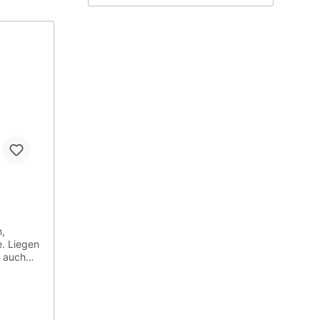
Spanische Steigbügel
Steigbügel Zubehör
Sattelschutz Hülle
m,
. Liegen
n auch
hr
Stege.
zu
 275 cm