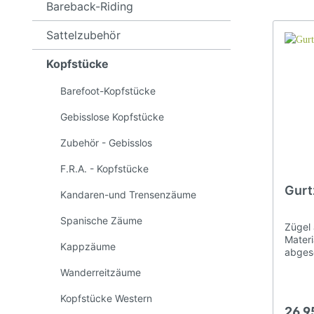
Juniper-Serie
Bareback-Riding
Oaklet-Serie
Sattelzubehör
Freemax Westernsattel
Pferdespielzeug
So
Sic
Devon-Serie
Kopfstücke
Steigbügelriemen und
Sat
Contour-Serie
Fender
Pferdemaulkörbe
Sc
Syringa-Serie
Barefoot-Kopfstücke
Walnut-Serie
Gebisslose Kopfstücke
Sattelpflege
Spe
Zubehör - Gebisslos
F.R.A. - Kopfstücke
Ka
F.R.A. - Kopfstücke
Tr
Gurtz
Kandaren-und Trensenzäume
Kappzäume
Wa
Spanische Zäume
Zügel 
Materi
Kappzäume
abges
Kopfstücke für Ponys
Hal
den Be
Wanderreitzäume
Zügel 
Zügel 
Kopfstücke Western
können
26,9