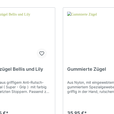
nderangebote
herheit beim Reiten
Sattelanpassung
Pferderucksack
telgurte
Wechselzwiesel
hnäppchenecke
zial Sattelzubehör
ndaren-und
Spanische Zäume
ensenzäume
ügel Bellis und Lily
Gummierte Zügel
nderreitzäume
Kopfstücke Western
aus griffigem Anti-Rutsch-
Aus Nylon, mit eingewebte
al ( Super - Grip ) mit farbig
gummiertem Spezialgewebe
etzten Stoppern. Passend zu
griffig in der Hand, rutsche
fter und Stricke
Zügel
llis und Lily Kopfstücken.
bei Regen nicht und sind se
Bellis: hellblaue Stopper und
formbeständig. Eingenähte 
Lederhalfter
Lederzügel
Lily: rosa Stopper Die Zügel
Durch Schnalle in der Mitte 
 mittig durch eine Schnalle
öffnen. Zügellänge gesamt:
Gurthalfter
Gurtzügel
5 €*
35,95 €*