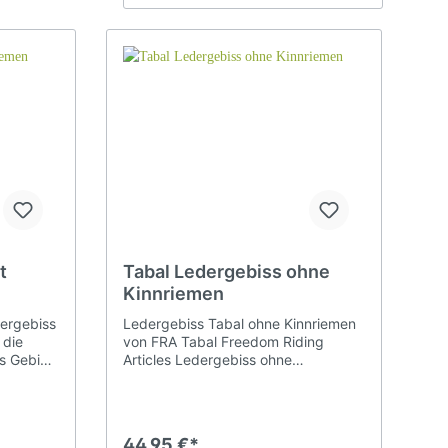
Spanische Steigbügel
Steigbügel Zubehör
Sattelschutz Hülle
t
Tabal Ledergebiss ohne
Kinnriemen
dergebiss
Ledergebiss Tabal ohne Kinnriemen
 die
von FRA Tabal Freedom Riding
as Gebiss
Articles Ledergebiss ohne
nd wird
Kinnriemen. Durch die Flexibilität des
Leders ist das Gebiss besonders
maulfreundlich und wird von den
Pferden gerne angenommen. Das
44,95 €*