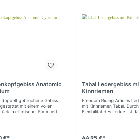
nderangebote
herheit beim Reiten
Sattelanpassung
Pferderucksack
telgurte
Wechselzwiesel
hnäppchenecke
zial Sattelzubehör
ndaren-und
Spanische Zäume
ensenzäume
enkopfgebiss Anatomic
Tabal Ledergebiss mi
ium
Kinnriemen
nderreitzäume
Kopfstücke Western
s doppelt gebrochene Gebiss
Freedom Riding Articles Le
sgestattet mit einem vollen
mit Kinnriemen Tabal. Durch
stück in elliptischer Form und
Flexibilität des Leders ist d
fter und Stricke
Zügel
sich perfekt der
besonders maulfreundlich u
maulform an. Die Ellipse
von den Pferden gerne
Lederhalfter
Lederzügel
richt der Gaumenform und
angenommen.
det Verletzungen und Kneifen,
Gurthalfter
Gurtzügel
0 €*
44,95 €*