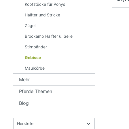
die du
Kopfstücke für Ponys
Munds
können
Halfter und Stricke
Wohlb
verbes
Zügel
präzis
Besch
Brockamp Halfter u. Seile
Gebiss
ist do
Stirnbänder
anato
tailli
Gebisse
und f
90 ist
Brockamp Halfter u. Seile
Sti
86-90
Maulkörbe
Pferd
Materi
Mehr
Edelst
Maulkörbe
Speich
Pferde Themen
wider
Spann
Blog
Qualit
Hersteller